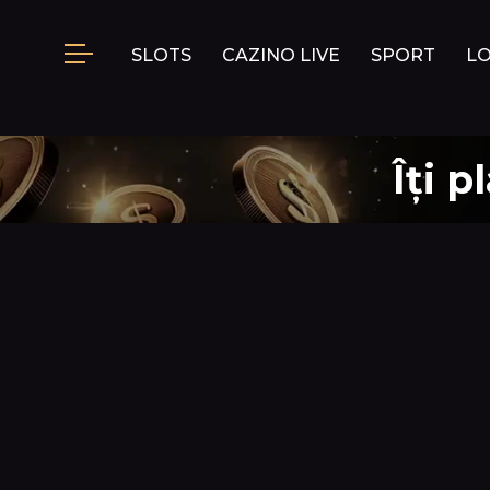
SLOTS
CAZINO LIVE
SPORT
L
Îți 