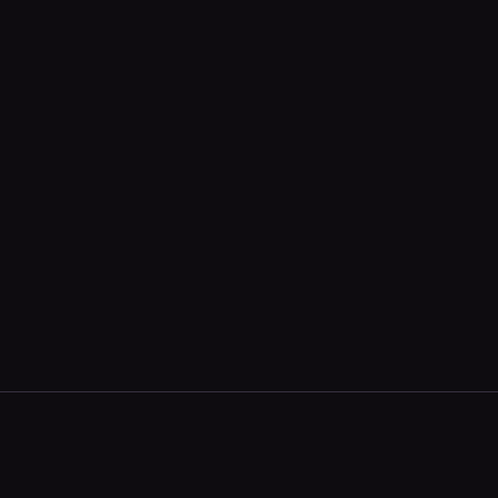
 Royale