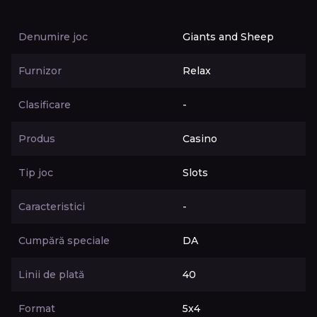
Denumire joc
Giants and Sheep
Furnizor
Relax
Clasificare
-
Produs
Casino
Tip joc
Slots
Caracteristici
-
Cumpără speciale
DA
Linii de plată
40
Format
5x4