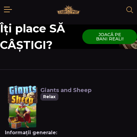
Îți place SĂ
JOACĂ PE
BANI REALI!
CÂȘTIGI?
Giants and Sheep
Relax
Informații generale: