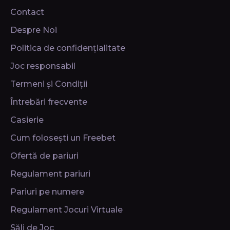
Contact
Despre Noi
Politica de confidențialitate
Joc responsabil
Termeni și Condiții
Întrebări frecvente
Casierie
Cum folosești un Freebet
Ofertă de pariuri
Regulament pariuri
Pariuri pe numere
Regulament Jocuri Virtuale
Săli de Joc