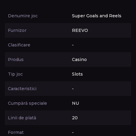
Denumire joc
Super Goals and Reels
Furnizor
REEVO
Clasificare
-
Produs
Casino
Tip joc
Slots
Caracteristici
-
Cumpără speciale
NU
Linii de plată
20
Format
-