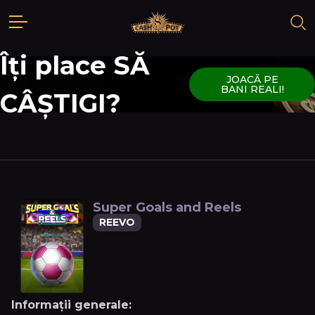
Îți place SĂ
JOACĂ PE
BANI REALI!
CÂȘTIGI?
Super Goals and Reels
REEVO
Informații generale: