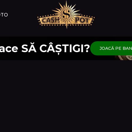
OTO
place SĂ CÂȘTIGI?
JOACĂ PE BANI