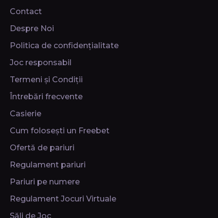
Contact
Despre Noi
Politica de confidențialitate
Joc responsabil
Termeni și Condiții
Întrebări frecvente
Casierie
Cum folosești un Freebet
Ofertă de pariuri
Regulament pariuri
Pariuri pe numere
Regulament Jocuri Virtuale
Săli de Joc