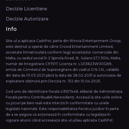
Decizie Licentiere
Decizie Autorizare
Info
Site-ul și aplicația CashPot, parte din Winvia Entertainment Group,
este deținut și operat de către Crowd Entertainment Limited,
societate înmatriculată conform legii societăţilor comerciale din
Malta, cu sediul social în 2 Spinola Road, St. Julians STJ 3014, Malta,
număr de înregistrare C97517. Licența nr. L1213823W001269,
emisă de Comitetul de Supraveghere din cadrul O.N.J.N., valabilă
din data de 01.03.2021 până la data de 28.02.2031 și autorizație de
exploatare obținută prin Decizia nr. 312 din 10.04.2025.
Cod unic de identificare fiscală 43557448, eliberat de Administrația
Fiscală pentru Contribuabili Nerezidenți. Accesul la site-urile online
cu jocuri pe bani reali este interzis în conformitate cu unele
legislații naționale. Este responsabilitatea fiecărui jucător în parte
de a se asigura că acționează în conformitate cu legislația în
vigoare atunci când accesează site-ul și/sau aplicația CashPot.