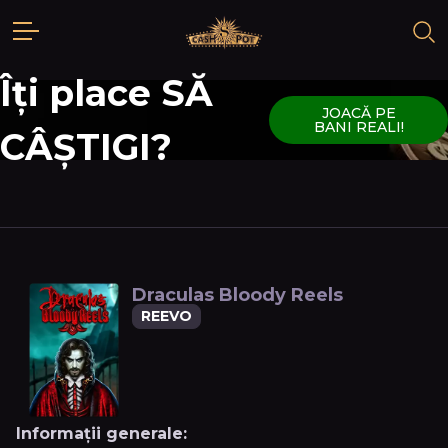
Îți place SĂ
JOACĂ PE
BANI REALI!
CÂȘTIGI?
Draculas Bloody Reels
REEVO
Informații generale: