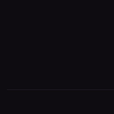
Reel Nig