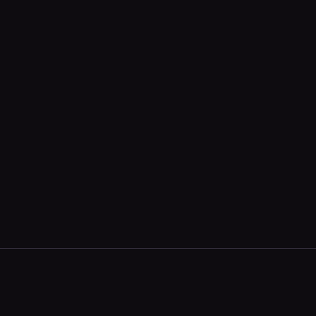
htmare