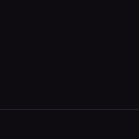
uletide