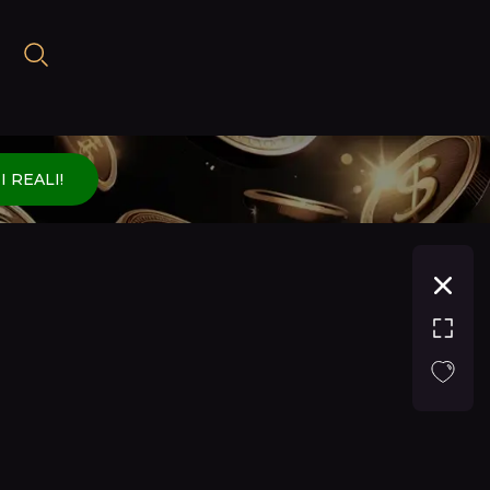
FILTRE
ALFABETIC A-Z
 REALI!