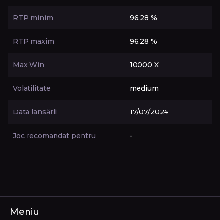
RTP minim
96.28 %
RTP maxim
96.28 %
Max Win
10000 X
Volatilitate
medium
Data lansării
17/07/2024
Joc recomandat pentru
-
Meniu