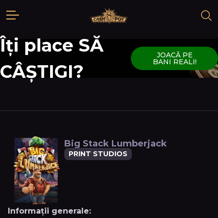
Îți place SĂ
JOACĂ PE
BANI REALI!
CÂȘTIGI?
Big Stack Lumberjack
PRINT STUDIOS
Informații generale: