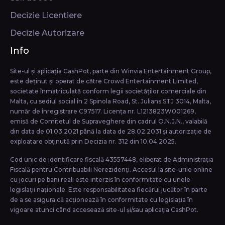
Decizie Licentiere
Decizie Autorizare
Info
Site-ul și aplicația CashPot, parte din Winvia Entertainment Group,
este deținut și operat de către Crowd Entertainment Limited,
societate înmatriculată conform legii societăţilor comerciale din
Malta, cu sediul social în 2 Spinola Road, St. Julians STJ 3014, Malta,
număr de înregistrare C97517. Licența nr. L1213823W001269,
emisă de Comitetul de Supraveghere din cadrul O.N.J.N., valabilă
din data de 01.03.2021 până la data de 28.02.2031 și autorizație de
exploatare obținută prin Decizia nr. 312 din 10.04.2025.
Cod unic de identificare fiscală 43557448, eliberat de Administrația
Fiscală pentru Contribuabili Nerezidenți. Accesul la site-urile online
cu jocuri pe bani reali este interzis în conformitate cu unele
legislații naționale. Este responsabilitatea fiecărui jucător în parte
de a se asigura că acționează în conformitate cu legislația în
vigoare atunci când accesează site-ul și/sau aplicația CashPot.