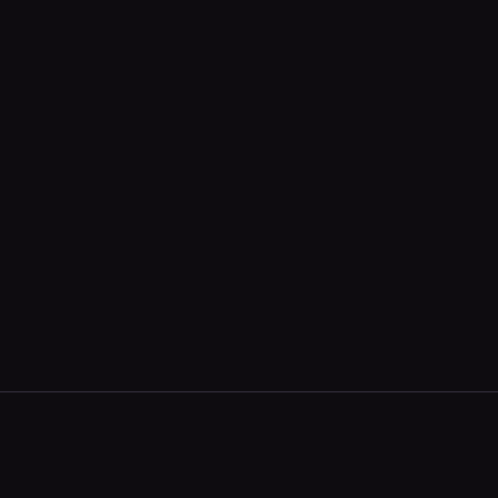
debeest Wins