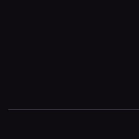
Wild Wil