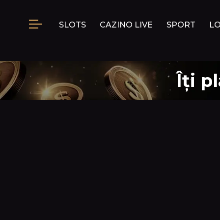
SLOTS
CAZINO LIVE
SPORT
L
Îți 