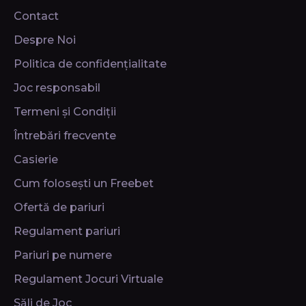
Contact
Despre Noi
Politica de confidențialitate
Joc responsabil
Termeni și Condiții
Întrebări frecvente
Casierie
Cum folosești un Freebet
Ofertă de pariuri
Regulament pariuri
Pariuri pe numere
Regulament Jocuri Virtuale
Săli de Joc