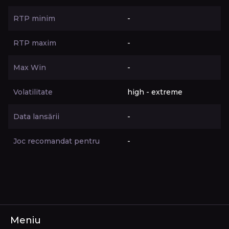
RTP minim
-
RTP maxim
-
Max Win
-
Volatilitate
high - extreme
Data lansării
-
Joc recomandat pentru
-
Meniu