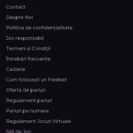
Contact
Despre Noi
Politica de confidențialitate
Joc responsabil
Termeni și Condiții
Întrebări frecvente
Casierie
Cum folosești un Freebet
Ofertă de pariuri
Regulament pariuri
Pariuri pe numere
Regulament Jocuri Virtuale
Săli de Joc