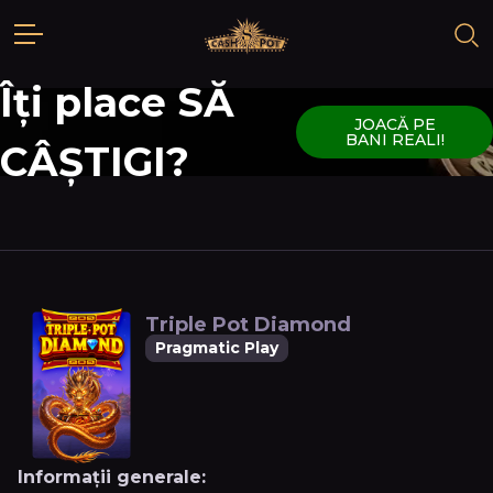
Îți place SĂ
JOACĂ PE
BANI REALI!
CÂȘTIGI?
Triple Pot Diamond
Pragmatic Play
Informații generale: