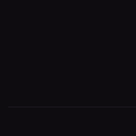
Sweet Bo