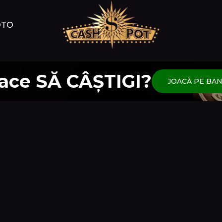
OTO
place SĂ CÂȘTIGI?
JOACĂ PE BANI