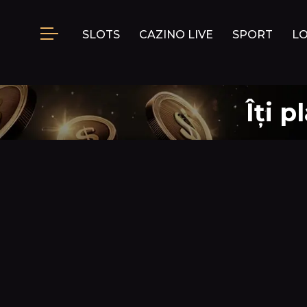
SLOTS
CAZINO LIVE
SPORT
L
Îți 