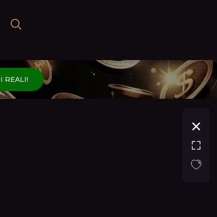
FILTRE
ALFABETIC A-Z
 REALI!