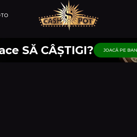
OTO
place SĂ CÂȘTIGI?
JOACĂ PE BANI