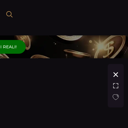
FILTRE
ALFABETIC A-Z
 REALI!