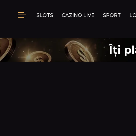
SLOTS
CAZINO LIVE
SPORT
L
Îți 