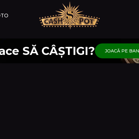
OTO
place SĂ CÂȘTIGI?
JOACĂ PE BANI