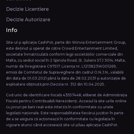
Decizie Licentiere
Decizie Autorizare
Info
Site-ul și aplicația CashPot, parte din Winvia Entertainment Group,
este deținut și operat de către Crowd Entertainment Limited,
societate înmatriculată conform legii societăţilor comerciale din
Malta, cu sediul social în 2 Spinola Road, St. Julians STJ 3014, Malta,
număr de înregistrare C97517. Licența nr. L1213823W001269,
emisă de Comitetul de Supraveghere din cadrul O.N.J.N., valabilă
din data de 01.03.2021 până la data de 28.02.2031 și autorizație de
exploatare obținută prin Decizia nr. 312 din 10.04.2025.
Cod unic de identificare fiscală 43557448, eliberat de Administrația
Fiscală pentru Contribuabili Nerezidenți. Accesul la site-urile online
cu jocuri pe bani reali este interzis în conformitate cu unele
legislații naționale. Este responsabilitatea fiecărui jucător în parte
de a se asigura că acționează în conformitate cu legislația în
vigoare atunci când accesează site-ul și/sau aplicația CashPot.