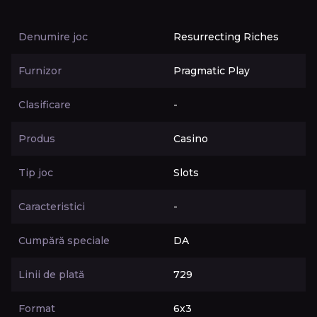
Denumire joc
Resurrecting Riches
Furnizor
Pragmatic Play
Clasificare
-
Produs
Casino
Tip joc
Slots
Caracteristici
-
Cumpără speciale
DA
Linii de plată
729
Format
6x3