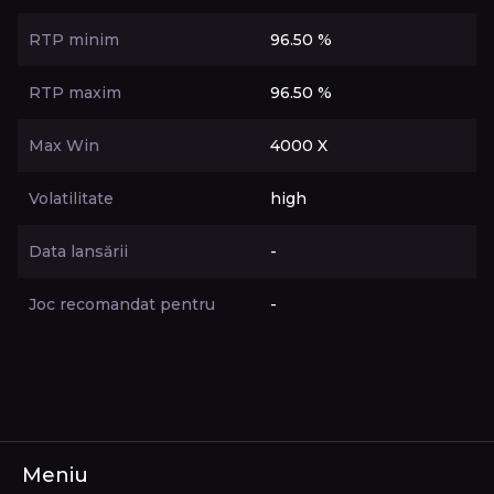
RTP minim
96.50 %
RTP maxim
96.50 %
Max Win
4000 X
Volatilitate
high
Data lansării
-
Joc recomandat pentru
-
Meniu