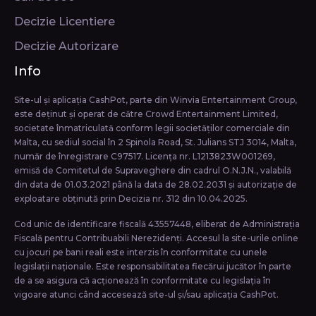
Decizie Licentiere
Decizie Autorizare
Info
Site-ul și aplicația CashPot, parte din Winvia Entertainment Group,
este deținut și operat de către Crowd Entertainment Limited,
societate înmatriculată conform legii societăţilor comerciale din
Malta, cu sediul social în 2 Spinola Road, St. Julians STJ 3014, Malta,
număr de înregistrare C97517. Licența nr. L1213823W001269,
emisă de Comitetul de Supraveghere din cadrul O.N.J.N., valabilă
din data de 01.03.2021 până la data de 28.02.2031 și autorizație de
exploatare obținută prin Decizia nr. 312 din 10.04.2025.
Cod unic de identificare fiscală 43557448, eliberat de Administrația
Fiscală pentru Contribuabili Nerezidenți. Accesul la site-urile online
cu jocuri pe bani reali este interzis în conformitate cu unele
legislații naționale. Este responsabilitatea fiecărui jucător în parte
de a se asigura că acționează în conformitate cu legislația în
vigoare atunci când accesează site-ul și/sau aplicația CashPot.