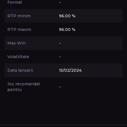
Format
-
RTP minim
96.00 %
RTP maxim
96.00 %
Max Win
-
Volatilitate
-
Data lansării
15/02/2024
Joc recomandat
-
pentru