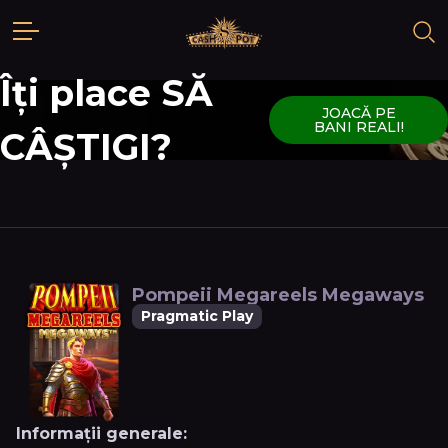
Îți place SĂ
JOACĂ PE
BANI REALI!
CÂȘTIGI?
Pompeii Megareels Megaways
Pragmatic Play
Informații generale: