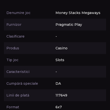
Denumire joc
Money Stacks Megaways
Furnizor
Pragmatic Play
Clasificare
-
Produs
Casino
Tip joc
Slots
Caracteristici
-
Cumpără speciale
DA
Linii de plată
117649
Format
6x7