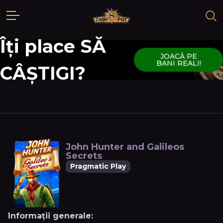
Îți place SĂ
JOACĂ PE
BANI REALI!
CÂȘTIGI?
John Hunter and Galileos
Secrets
Pragmatic Play
Informații generale: