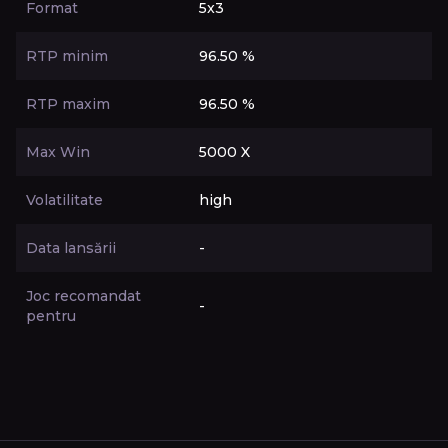
Format
5x3
RTP minim
96.50 %
RTP maxim
96.50 %
Max Win
5000 X
Volatilitate
high
Data lansării
-
Joc recomandat
-
pentru