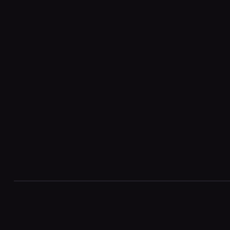
Hot to Bu