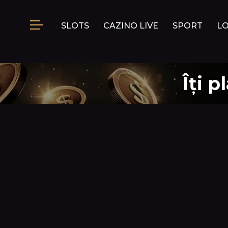
SLOTS
CAZINO LIVE
SPORT
L
Îți 