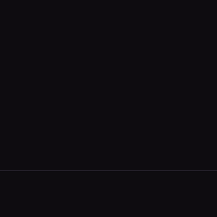
c Freespins