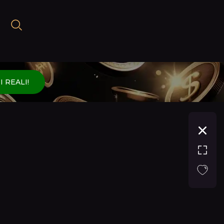
FILTRE
ALFABETIC A-Z
 REALI!