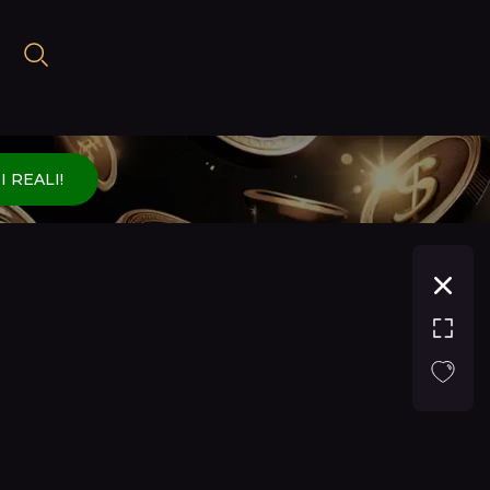
FILTRE
ALFABETIC A-Z
 REALI!