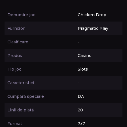
Denumire joc
Chicken Drop
Furnizor
Pragmatic Play
Clasificare
-
Produs
Casino
Tip joc
Slots
Caracteristici
-
Cumpără speciale
DA
Linii de plată
20
Format
7x7