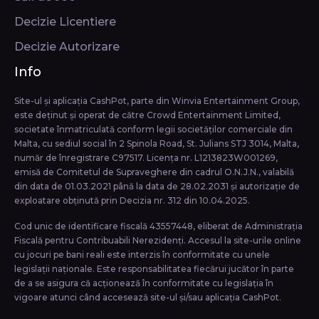
Decizie Licentiere
Decizie Autorizare
Info
Site-ul și aplicația CashPot, parte din Winvia Entertainment Group,
este deținut și operat de către Crowd Entertainment Limited,
societate înmatriculată conform legii societăţilor comerciale din
Malta, cu sediul social în 2 Spinola Road, St. Julians STJ 3014, Malta,
număr de înregistrare C97517. Licența nr. L1213823W001269,
emisă de Comitetul de Supraveghere din cadrul O.N.J.N., valabilă
din data de 01.03.2021 până la data de 28.02.2031 și autorizație de
exploatare obținută prin Decizia nr. 312 din 10.04.2025.
Cod unic de identificare fiscală 43557448, eliberat de Administrația
Fiscală pentru Contribuabili Nerezidenți. Accesul la site-urile online
cu jocuri pe bani reali este interzis în conformitate cu unele
legislații naționale. Este responsabilitatea fiecărui jucător în parte
de a se asigura că acționează în conformitate cu legislația în
vigoare atunci când accesează site-ul și/sau aplicația CashPot.