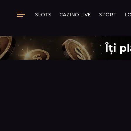
SLOTS
CAZINO LIVE
SPORT
L
Îți 