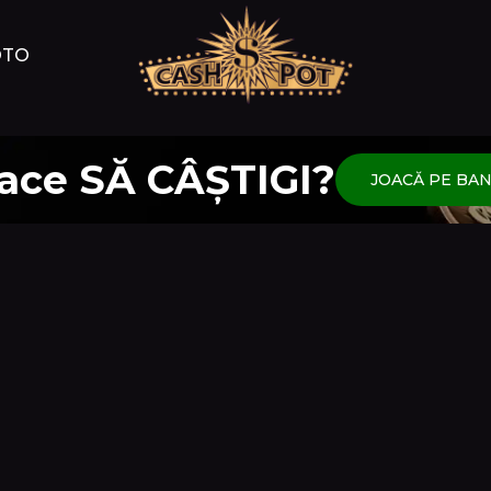
OTO
place SĂ CÂȘTIGI?
JOACĂ PE BANI