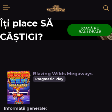
Îți place SĂ
JOACĂ PE
BANI REALI!
CÂȘTIGI?
Blazing Wilds Megaways
Pragmatic Play
Informații generale: