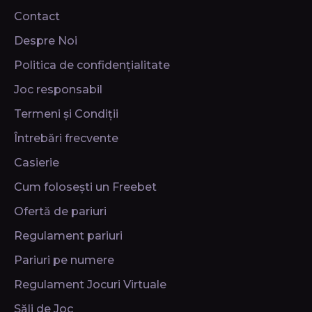
Contact
Despre Noi
Politica de confidențialitate
Joc responsabil
Termeni și Condiții
Întrebări frecvente
Casierie
Cum folosești un Freebet
Ofertă de pariuri
Regulament pariuri
Pariuri pe numere
Regulament Jocuri Virtuale
Săli de Joc