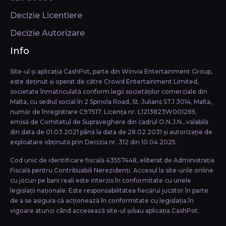
Decizie Licentiere
Decizie Autorizare
Info
Site-ul și aplicația CashPot, parte din Winvia Entertainment Group,
este deținut și operat de către Crowd Entertainment Limited,
societate înmatriculată conform legii societăţilor comerciale din
Malta, cu sediul social în 2 Spinola Road, St. Julians STJ 3014, Malta,
număr de înregistrare C97517. Licența nr. L1213823W001269,
emisă de Comitetul de Supraveghere din cadrul O.N.J.N., valabilă
din data de 01.03.2021 până la data de 28.02.2031 și autorizație de
exploatare obținută prin Decizia nr. 312 din 10.04.2025.
Cod unic de identificare fiscală 43557448, eliberat de Administrația
Fiscală pentru Contribuabili Nerezidenți. Accesul la site-urile online
cu jocuri pe bani reali este interzis în conformitate cu unele
legislații naționale. Este responsabilitatea fiecărui jucător în parte
de a se asigura că acționează în conformitate cu legislația în
vigoare atunci când accesează site-ul și/sau aplicația CashPot.