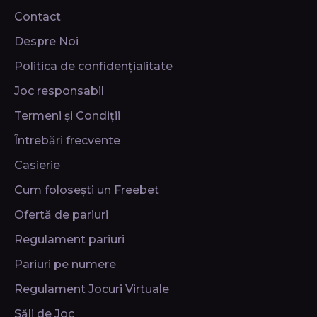
Contact
Despre Noi
Politica de confidențialitate
Joc responsabil
Termeni și Condiții
Întrebări frecvente
Casierie
Cum folosești un Freebet
Ofertă de pariuri
Regulament pariuri
Pariuri pe numere
Regulament Jocuri Virtuale
Săli de Joc