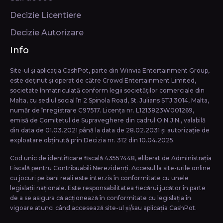
Decizie Licentiere
Decizie Autorizare
Info
Site-ul și aplicația CashPot, parte din Winvia Entertainment Group,
este deținut și operat de către Crowd Entertainment Limited,
societate înmatriculată conform legii societăţilor comerciale din
Malta, cu sediul social în 2 Spinola Road, St. Julians STJ 3014, Malta,
număr de înregistrare C97517. Licența nr. L1213823W001269,
emisă de Comitetul de Supraveghere din cadrul O.N.J.N., valabilă
din data de 01.03.2021 până la data de 28.02.2031 și autorizație de
exploatare obținută prin Decizia nr. 312 din 10.04.2025.
Cod unic de identificare fiscală 43557448, eliberat de Administrația
Fiscală pentru Contribuabili Nerezidenți. Accesul la site-urile online
cu jocuri pe bani reali este interzis în conformitate cu unele
legislații naționale. Este responsabilitatea fiecărui jucător în parte
de a se asigura că acționează în conformitate cu legislația în
vigoare atunci când accesează site-ul și/sau aplicația CashPot.