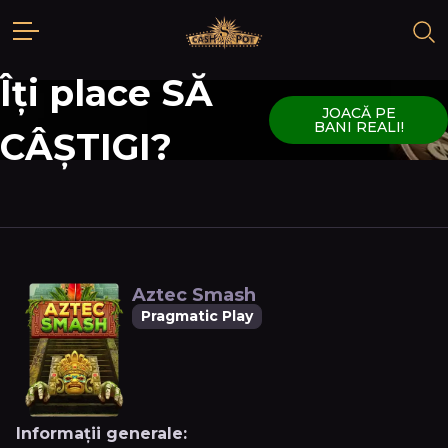
Îți place SĂ
JOACĂ PE
BANI REALI!
CÂȘTIGI?
Aztec Smash
Pragmatic Play
Informații generale: