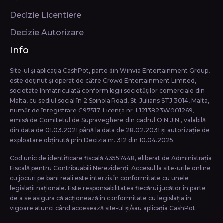
Decizie Licentiere
Decizie Autorizare
Info
Site-ul și aplicația CashPot, parte din Winvia Entertainment Group,
este deținut și operat de către Crowd Entertainment Limited,
societate înmatriculată conform legii societăţilor comerciale din
Malta, cu sediul social în 2 Spinola Road, St. Julians STJ 3014, Malta,
număr de înregistrare C97517. Licența nr. L1213823W001269,
emisă de Comitetul de Supraveghere din cadrul O.N.J.N., valabilă
din data de 01.03.2021 până la data de 28.02.2031 și autorizație de
exploatare obținută prin Decizia nr. 312 din 10.04.2025.
Cod unic de identificare fiscală 43557448, eliberat de Administrația
Fiscală pentru Contribuabili Nerezidenți. Accesul la site-urile online
cu jocuri pe bani reali este interzis în conformitate cu unele
legislații naționale. Este responsabilitatea fiecărui jucător în parte
de a se asigura că acționează în conformitate cu legislația în
vigoare atunci când accesează site-ul și/sau aplicația CashPot.