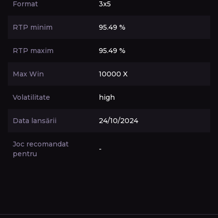
Format
3x5
RTP minim
95.49 %
RTP maxim
95.49 %
Max Win
10000 X
Volatilitate
high
Data lansării
24/10/2024
Joc recomandat
-
pentru