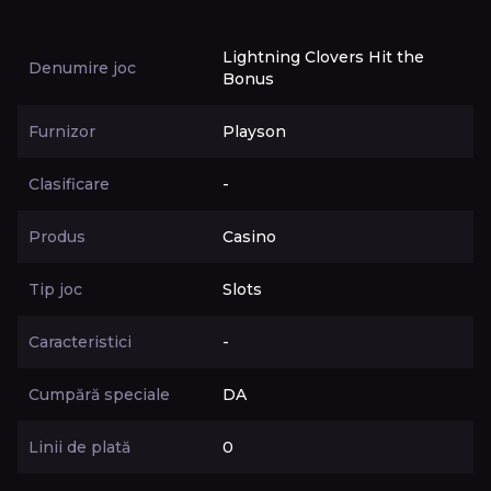
Lightning Clovers Hit the
Denumire joc
Bonus
Furnizor
Playson
Clasificare
-
Produs
Casino
Tip joc
Slots
Caracteristici
-
Cumpără speciale
DA
Linii de plată
0