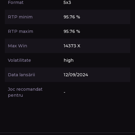
Format
5x3
RTP minim
95.76 %
RTP maxim
95.76 %
Max Win
14373 X
Volatilitate
high
Data lansării
12/09/2024
Joc recomandat
-
pentru