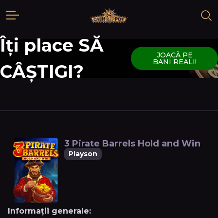
Îți place SĂ
JOACĂ PE
BANI REALI!
CÂȘTIGI?
3 Pirate Barrels Hold and Win
Playson
Informații generale: