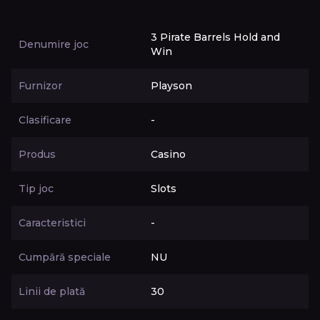
3 Pirate Barrels Hold and
Denumire joc
Win
Furnizor
Playson
Clasificare
-
Produs
Casino
Tip joc
Slots
Caracteristici
-
Cumpără speciale
NU
Linii de plată
30