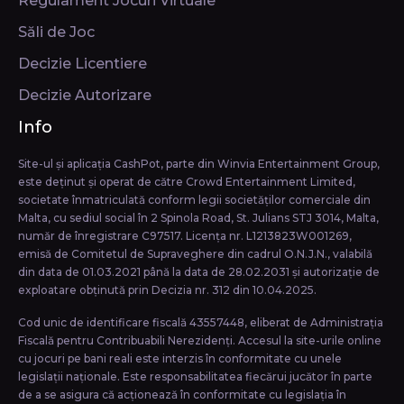
Regulament Jocuri Virtuale
Săli de Joc
Decizie Licentiere
Decizie Autorizare
Info
Site-ul și aplicația CashPot, parte din Winvia Entertainment Group,
este deținut și operat de către Crowd Entertainment Limited,
societate înmatriculată conform legii societăţilor comerciale din
Malta, cu sediul social în 2 Spinola Road, St. Julians STJ 3014, Malta,
număr de înregistrare C97517. Licența nr. L1213823W001269,
emisă de Comitetul de Supraveghere din cadrul O.N.J.N., valabilă
din data de 01.03.2021 până la data de 28.02.2031 și autorizație de
exploatare obținută prin Decizia nr. 312 din 10.04.2025.
Cod unic de identificare fiscală 43557448, eliberat de Administrația
Fiscală pentru Contribuabili Nerezidenți. Accesul la site-urile online
cu jocuri pe bani reali este interzis în conformitate cu unele
legislații naționale. Este responsabilitatea fiecărui jucător în parte
de a se asigura că acționează în conformitate cu legislația în