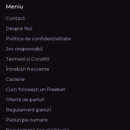
Meniu
Contact
Despre Noi
Politica de confidențialitate
Joc responsabil
Termeni și Condiții
Întrebări frecvente
Casierie
Cum folosești un Freebet
Ofertă de pariuri
Regulament pariuri
Pariuri pe numere