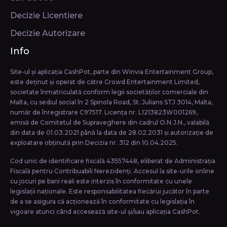
Decizie Licentiere
Decizie Autorizare
Info
Site-ul și aplicația CashPot, parte din Winvia Entertainment Group,
este deținut și operat de către Crowd Entertainment Limited,
societate înmatriculată conform legii societăţilor comerciale din
Malta, cu sediul social în 2 Spinola Road, St. Julians STJ 3014, Malta,
număr de înregistrare C97517. Licența nr. L1213823W001269,
emisă de Comitetul de Supraveghere din cadrul O.N.J.N., valabilă
din data de 01.03.2021 până la data de 28.02.2031 și autorizație de
exploatare obținută prin Decizia nr. 312 din 10.04.2025.
Cod unic de identificare fiscală 43557448, eliberat de Administrația
Fiscală pentru Contribuabili Nerezidenți. Accesul la site-urile online
cu jocuri pe bani reali este interzis în conformitate cu unele
legislații naționale. Este responsabilitatea fiecărui jucător în parte
de a se asigura că acționează în conformitate cu legislația în
vigoare atunci când accesează site-ul și/sau aplicația CashPot.