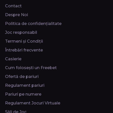
Contact
Despre Noi
Politica de confidențialitate
Joc responsabil
Termeni și Condiții
Întrebări frecvente
Casierie
Cum folosești un Freebet
Ofertă de pariuri
Regulament pariuri
Pariuri pe numere
Regulament Jocuri Virtuale
Săli de Joc