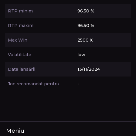
RTP minim
96.50 %
RTP maxim
96.50 %
Max Win
2500 X
Volatilitate
low
Data lansării
13/11/2024
Joc recomandat pentru
-
Meniu