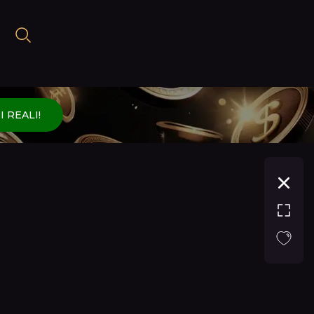
FILTRE
ALFABETIC A-Z
 REALI!