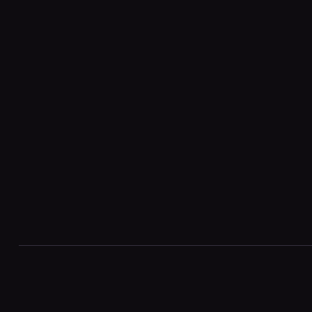
Sevens He