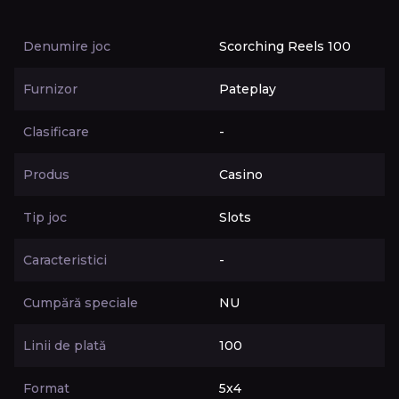
Denumire joc
Scorching Reels 100
Furnizor
Pateplay
Clasificare
-
Produs
Casino
Tip joc
Slots
Caracteristici
-
Cumpără speciale
NU
Linii de plată
100
Format
5x4