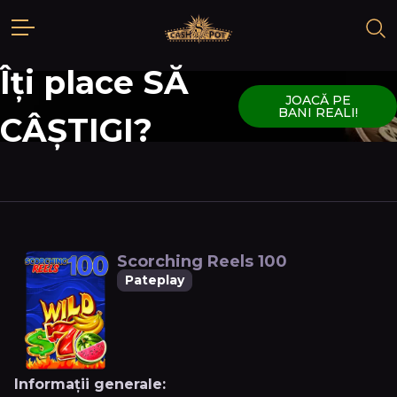
Îți place SĂ
JOACĂ PE
BANI REALI!
CÂȘTIGI?
Scorching Reels 100
Pateplay
Informații generale: