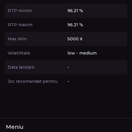
RTP minim
96.21 %
RTP maxim
96.21 %
Max Win
5000 X
Volatilitate
low - medium
Data lansării
-
Joc recomandat pentru
-
Meniu