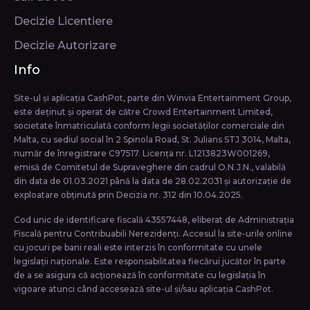
Decizie Licentiere
Decizie Autorizare
Info
Site-ul și aplicația CashPot, parte din Winvia Entertainment Group,
este deținut și operat de către Crowd Entertainment Limited,
societate înmatriculată conform legii societăţilor comerciale din
Malta, cu sediul social în 2 Spinola Road, St. Julians STJ 3014, Malta,
număr de înregistrare C97517. Licența nr. L1213823W001269,
emisă de Comitetul de Supraveghere din cadrul O.N.J.N., valabilă
din data de 01.03.2021 până la data de 28.02.2031 și autorizație de
exploatare obținută prin Decizia nr. 312 din 10.04.2025.
Cod unic de identificare fiscală 43557448, eliberat de Administrația
Fiscală pentru Contribuabili Nerezidenți. Accesul la site-urile online
cu jocuri pe bani reali este interzis în conformitate cu unele
legislații naționale. Este responsabilitatea fiecărui jucător în parte
de a se asigura că acționează în conformitate cu legislația în
vigoare atunci când accesează site-ul și/sau aplicația CashPot.