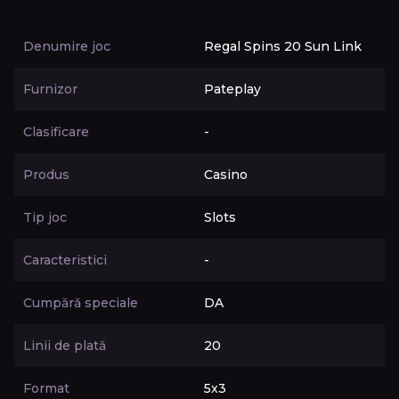
Denumire joc
Regal Spins 20 Sun Link
Furnizor
Pateplay
Clasificare
-
Produs
Casino
Tip joc
Slots
Caracteristici
-
Cumpără speciale
DA
Linii de plată
20
Format
5x3