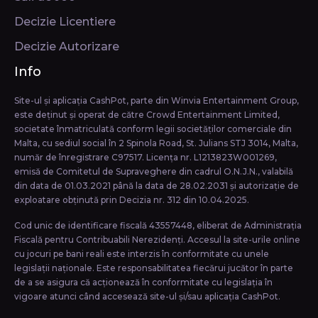
Decizie Licentiere
Decizie Autorizare
Info
Site-ul și aplicația CashPot, parte din Winvia Entertainment Group,
este deținut și operat de către Crowd Entertainment Limited,
societate înmatriculată conform legii societăţilor comerciale din
Malta, cu sediul social în 2 Spinola Road, St. Julians STJ 3014, Malta,
număr de înregistrare C97517. Licența nr. L1213823W001269,
emisă de Comitetul de Supraveghere din cadrul O.N.J.N., valabilă
din data de 01.03.2021 până la data de 28.02.2031 și autorizație de
exploatare obținută prin Decizia nr. 312 din 10.04.2025.
Cod unic de identificare fiscală 43557448, eliberat de Administrația
Fiscală pentru Contribuabili Nerezidenți. Accesul la site-urile online
cu jocuri pe bani reali este interzis în conformitate cu unele
legislații naționale. Este responsabilitatea fiecărui jucător în parte
de a se asigura că acționează în conformitate cu legislația în
vigoare atunci când accesează site-ul și/sau aplicația CashPot.