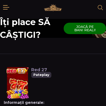
Îți place SĂ
JOACĂ PE
BANI REALI!
CÂȘTIGI?
Red 27
Pateplay
Informații generale: