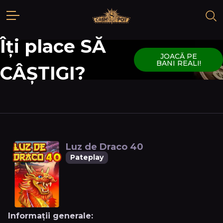
Îți place SĂ
JOACĂ PE
BANI REALI!
CÂȘTIGI?
Luz de Draco 40
Pateplay
Informații generale: