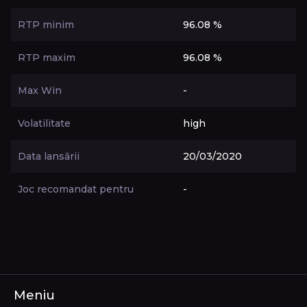
RTP minim
96.08 %
RTP maxim
96.08 %
Max Win
-
Volatilitate
high
Data lansării
20/03/2020
Joc recomandat pentru
-
Meniu