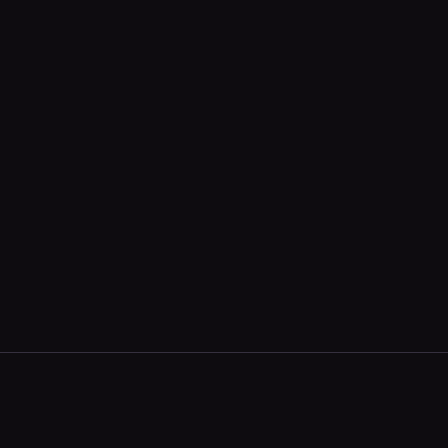
 Ellada