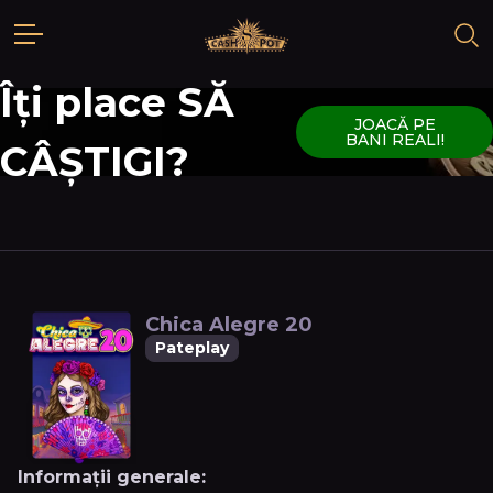
Îți place SĂ
JOACĂ PE
BANI REALI!
CÂȘTIGI?
Chica Alegre 20
Pateplay
Informații generale: