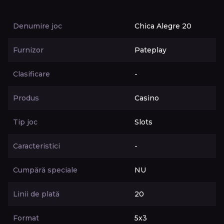
Denumire joc
Chica Alegre 20
Furnizor
Pateplay
Clasificare
-
Produs
Casino
Tip joc
Slots
Caracteristici
-
Cumpără speciale
NU
Linii de plată
20
Format
5x3