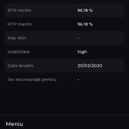
RTP minim
96.18 %
RTP maxim
96.18 %
Max Win
-
Volatilitate
high
Data lansării
20/03/2020
Joc recomandat pentru
-
Meniu