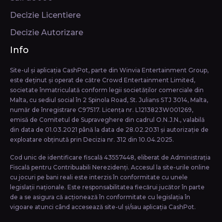
Decizie Licentiere
Decizie Autorizare
Info
Site-ul și aplicația CashPot, parte din Winvia Entertainment Group,
este deținut și operat de către Crowd Entertainment Limited,
societate înmatriculată conform legii societăţilor comerciale din
Malta, cu sediul social în 2 Spinola Road, St. Julians STJ 3014, Malta,
număr de înregistrare C97517. Licența nr. L1213823W001269,
emisă de Comitetul de Supraveghere din cadrul O.N.J.N., valabilă
din data de 01.03.2021 până la data de 28.02.2031 și autorizație de
exploatare obținută prin Decizia nr. 312 din 10.04.2025.
Cod unic de identificare fiscală 43557448, eliberat de Administrația
Fiscală pentru Contribuabili Nerezidenți. Accesul la site-urile online
cu jocuri pe bani reali este interzis în conformitate cu unele
legislații naționale. Este responsabilitatea fiecărui jucător în parte
de a se asigura că acționează în conformitate cu legislația în
vigoare atunci când accesează site-ul și/sau aplicația CashPot.