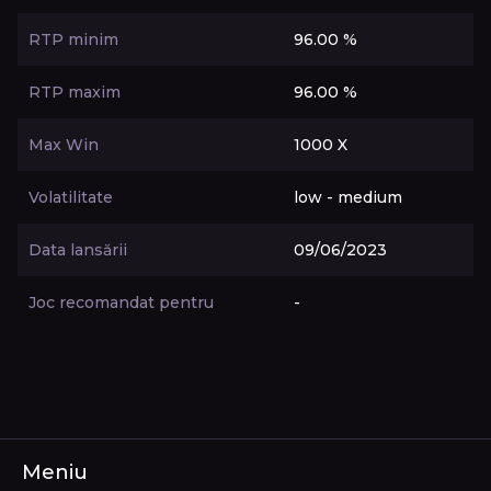
RTP minim
96.00 %
RTP maxim
96.00 %
Max Win
1000 X
Volatilitate
low - medium
Data lansării
09/06/2023
Joc recomandat pentru
-
Meniu