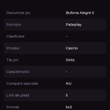
Denumire joc
Bufona Alegre 5
Furnizor
Pateplay
Clasificare
-
Produs
Casino
Tip joc
Slots
Caracteristici
-
Cumpără speciale
NU
Linii de plată
5
Format
5x3