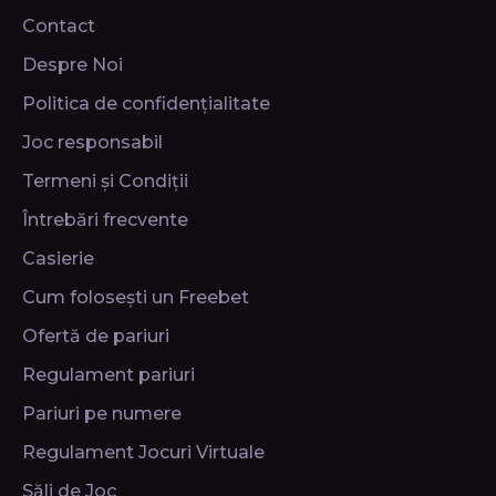
Contact
Despre Noi
Politica de confidențialitate
Joc responsabil
Termeni și Condiții
Întrebări frecvente
Casierie
Cum folosești un Freebet
Ofertă de pariuri
Regulament pariuri
Pariuri pe numere
Regulament Jocuri Virtuale
Săli de Joc