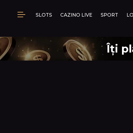
SLOTS
CAZINO LIVE
SPORT
L
Îți 