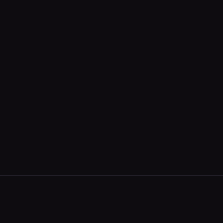
Bang 40