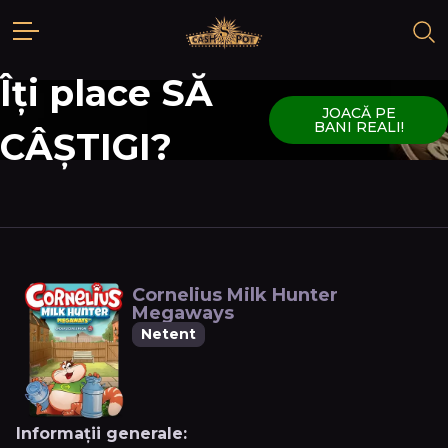
Îți place SĂ
JOACĂ PE
BANI REALI!
CÂȘTIGI?
Cornelius Milk Hunter
Megaways
Netent
Informații generale: