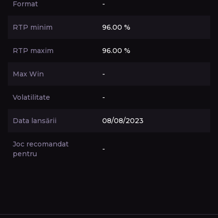
Format
-
RTP minim
96.00 %
RTP maxim
96.00 %
Max Win
-
Volatilitate
-
Data lansării
08/08/2023
Joc recomandat
-
pentru