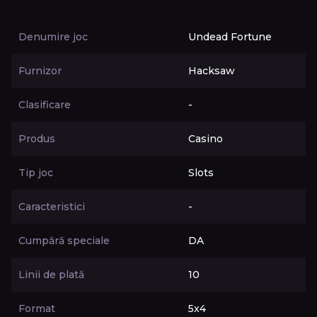
Denumire joc
Undead Fortune
Furnizor
Hacksaw
Clasificare
-
Produs
Casino
Tip joc
Slots
Caracteristici
-
Cumpără speciale
DA
Linii de plată
10
Format
5x4