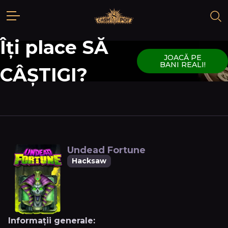
Îți place SĂ
JOACĂ PE
BANI REALI!
CÂȘTIGI?
Undead Fortune
Hacksaw
Informații generale: