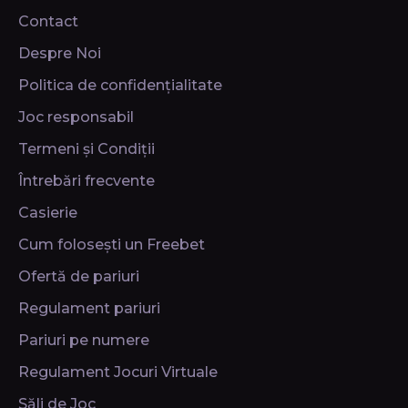
Contact
Despre Noi
Politica de confidențialitate
Joc responsabil
Termeni și Condiții
Întrebări frecvente
Casierie
Cum folosești un Freebet
Ofertă de pariuri
Regulament pariuri
Pariuri pe numere
Regulament Jocuri Virtuale
Săli de Joc